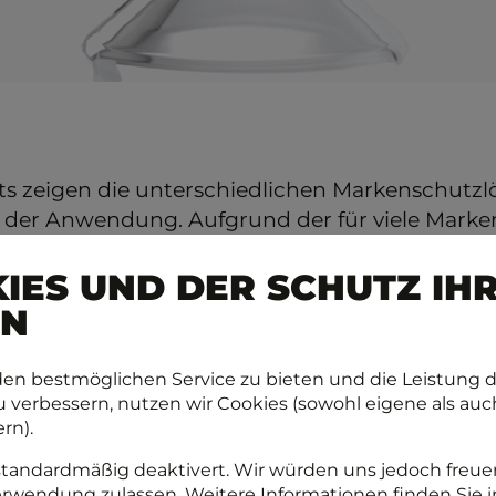
ets zeigen die unterschiedlichen Markenschutz
 der Anwendung. Aufgrund der für viele Marke
 Thematik Produkt-Fälschung konnten wir nicht
IES UND DER SCHUTZ IH
Beispiele zurückgreifen.
EN
orteil: Die so erzeugte Bildwelt ist wesentlich 
ie sich auch Beispiele aus unterschiedlichsten
en bestmöglichen Service zu bieten und die Leistung d
problemlos kombinieren.
 verbessern, nutzen wir Cookies (sowohl eigene als auc
rn).
standardmäßig deaktivert. Wir würden uns jedoch freue
erwendung zulassen. Weitere Informationen finden Sie i