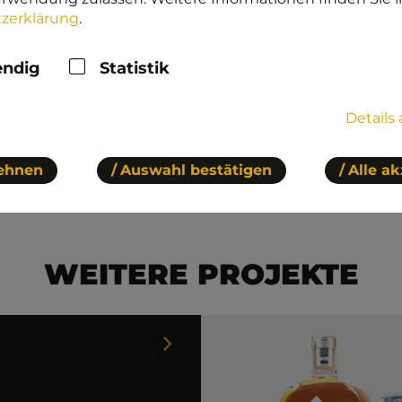
zerklärung
.
ndig
Statistik
/ Alle Arbeiten
Details
lehnen
Auswahl bestätigen
Alle a
WEITERE PROJEKTE